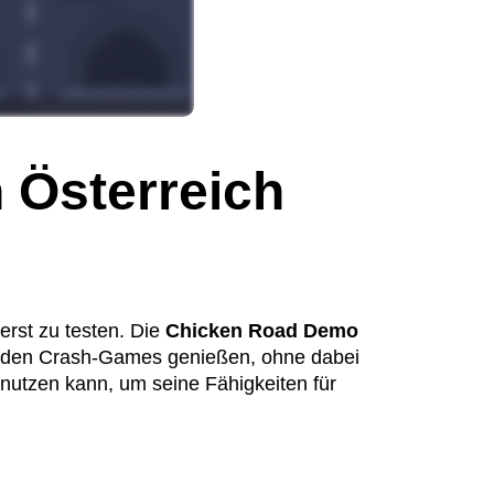
 Österreich
erst zu testen. Die
Chicken Road Demo
nnenden Crash-Games genießen, ohne dabei
 nutzen kann, um seine Fähigkeiten für