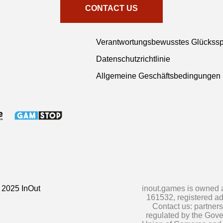
CONTACT US
Verantwortungsbewusstes Glückssp
Datenschutzrichtlinie
Allgemeine Geschäftsbedingungen
 2025 InOut
inout.games is owned a
161532, registered ad
Contact us: partner
regulated by the Gove