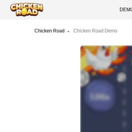
DEM
Chicken Road
Chicken Road Demo