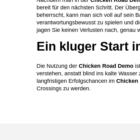
Nachdem man in der
Chicken Road De
bereit für den nächsten Schritt. Der Übe
beherrscht, kann man sich voll auf sein
verantwortungsbewusst zu spielen und di
jagen Sie keinen Verlusten nach, genau 
Ein kluger Start 
Die Nutzung der
Chicken Road Demo
is
verstehen, anstatt blind ins kalte Wasser
langfristigen Erfolgschancen im
Chicken
Crossings zu werden.